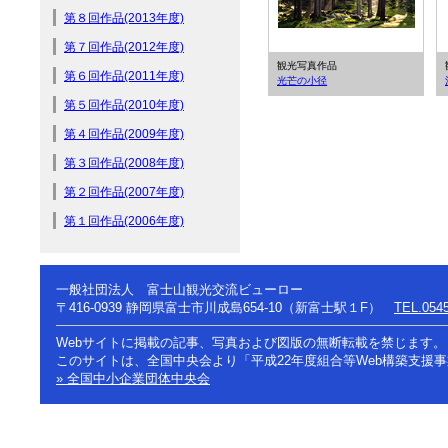
第８回作品(2013年度)
第７回作品(2012年度)
観光写真作品
第６回作品(2011年度)
光芒の小径
第５回作品(2010年度)
第４回作品(2009年度)
第３回作品(2008年度)
第２回作品(2007年度)
第１回作品(2006年度)
一般社団法人 富士山観光交流ビューロー
〒416-0939
静岡県富士市川成島654-10（新富士駅１F）
TEL.0545
Webサイトに掲載の記事、写真および図版の無断転載を禁じます。
このサイトは、全国中央会より「平成22年度組合等Web構築支援
» 全国中小企業団体中央会