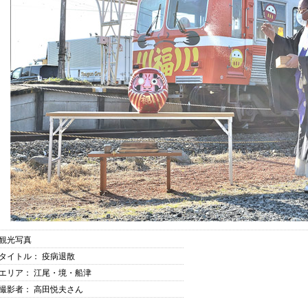
観光写真
タイトル： 疫病退散
エリア： 江尾・境・船津
撮影者： 高田悦夫さん