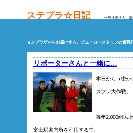
ステプラ☆日記
一般社団法人 富
ョンプラザからお届けする、ビューロースタッフの奮戦
リポーターさんと一緒に…
本日から（密か
スプレ大作戦。
毎年2,000組
富士駅案内所を利用する中、