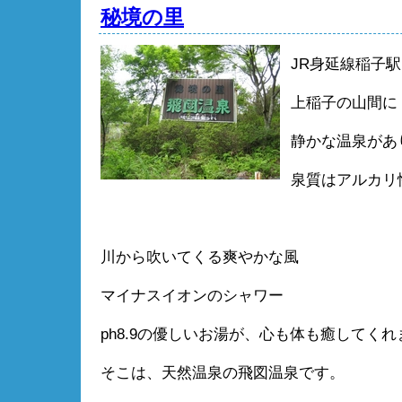
秘境の里
JR身延線稲子
上稲子の山間に
静かな温泉があ
泉質はアルカリ
川から吹いてくる爽やかな風
マイナスイオンのシャワー
ph8.9の優しいお湯が、心も体も癒してく
そこは、天然温泉の飛図温泉です。