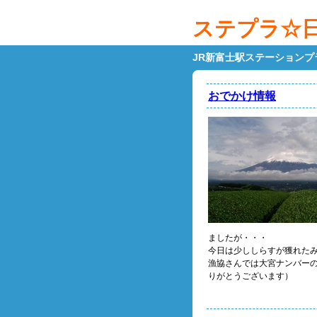
ステプラ☆
JR新富士駅ステーション
おでかけ情報
ましたが・・・
今日は少ししらすが獲れた
漁協さんでは大宮ナンバー
りがとうございます）