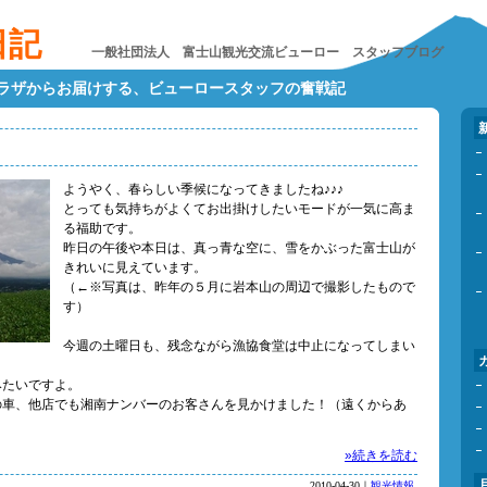
日記
一般社団法人 富士山観光交流ビューロー スタッフブログ
プラザからお届けする、ビューロースタッフの奮戦記
ようやく、春らしい季候になってきましたね♪♪♪
とっても気持ちがよくてお出掛けしたいモードが一気に高ま
る福助です。
昨日の午後や本日は、真っ青な空に、雪をかぶった富士山が
きれいに見えています。
（←※写真は、昨年の５月に岩本山の周辺で撮影したもので
す）
今週の土曜日も、残念ながら漁協食堂は中止になってしまい
みたいですよ。
の車、他店でも湘南ナンバーのお客さんを見かけました！（遠くからあ
»続きを読む
2010-04-30｜
観光情報