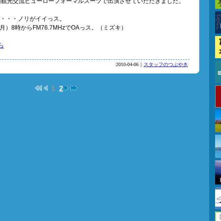
山観光交流ビューローフォーマルスーツで出演させていただきました。
々・・・ノリがイイっス。
月）8時からFM76.7MHzでOAっス。（ミズキ）
ら
2010-04-06｜
スタッフのつぶやき
1
2