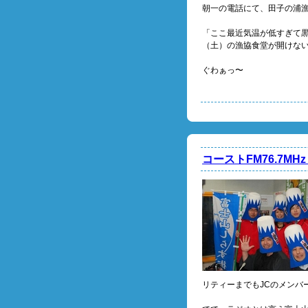
朝一の電話にて、田子の浦
「ここ最近気温が低すぎて黒
（土）の漁協食堂が開けな
ぐわぁっ〜
コーストFM76.7
リティーまでもJCのメンバ