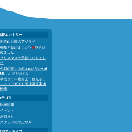
新着エントリー
岩本山公園のアジサイ
梅咲き始めました">
梅
咲き始
めました
クリスマスの季節になりまし
た
今朝の富士山/Current View of
Mt. Fuji in Fuji city
平成２５年度富士市観光ボラ
ンティアガイド養成講座実地
研修
カテゴリ
観光情報
イベント
お知らせ
スタッフのつぶやき
月別アーカイブ