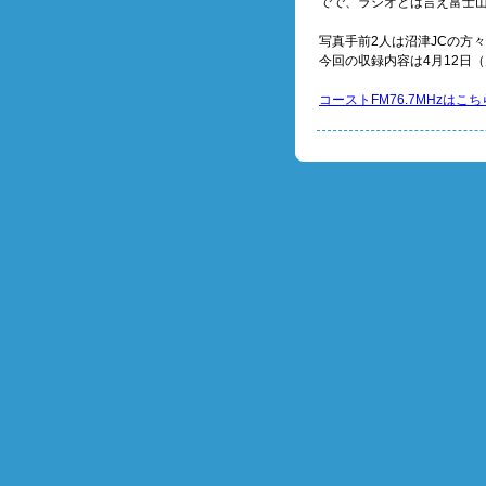
でで、ラジオとは言え富士
写真手前2人は沼津JCの方
今回の収録内容は4月12日（
コーストFM76.7MHzはこち