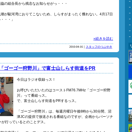
漁協の組合長から残念なお知らせがっ・・・
潮が駿河湾におりてこないため、しらすがまったく獲れない。4月17日
い・・・」
»続きを読む
2010-04-16｜
スタッフのつぶやき
MHz「ゴーゴー狩野川」で富士山しらす街道をPR
今日はラジオ収録っス！
お呼びいただいたのはコーストFM76.7MHz「ゴーゴー狩野
川」って番組っス。
で、富士山しらす街道をPRするっス。
「ゴーゴー狩野川」は、毎週月曜日午後8時から30分間、沼
津JCの提供で放送される番組なのですが、企画からパーソナ
ーが行っているとのことデス。