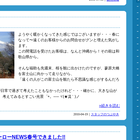
ようやく暖かくなってきた感じではございますが・・・春に
なって〜遠くのお客様からのお問合せがグンと増えた気がし
ます。
この間電話を受けたお客様は、なんと沖縄から！その前は和
歌山県から。
そんな福助も先週末、桜を観に出かけたのですが、蓼原大橋
を富士山に向かって走りながら、
「遠くの人がこの富士山を観たら不思議な感じがするんだろ
が日常で過ぎて考えたこともなかったけれど・・・確かに、大きな山が
考えてみるとすごい光景゜+。──ヾ(★′Д｀)ノ
»続きを読む
2010-04-19｜
スタッフのつぶやき
ローNEWS春号できました!!