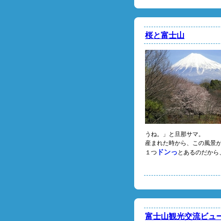
桜と富士山
うね。」と旦那サマ。
産まれた時から、この風景
ドンっ
１つ
とあるのだから、
富士山観光交流ビュー