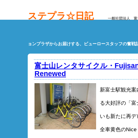
ステプラ☆日記
一般社団法人 富
ョンプラザからお届けする、ビューロースタッフの奮戦
富士山レンタサイクル・Fujisan Re
Renewed
新富士駅観光案
る大好評の「富
いも新たに再デ
全車黄色のNice