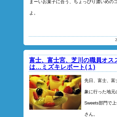
まーいお菓子に合う、ちょっぴり濃いめの
よ。
富士、富士宮、芝川の職員オススメ
は…ミズキレポート(１)
先日、富士、富
象に行った地元
Sweets部門
さん。