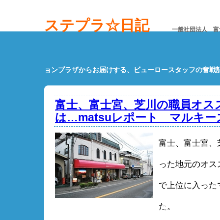
ステプラ☆日記
一般社団法人 富
ョンプラザからお届けする、ビューロースタッフの奮戦
富士、富士宮、芝川の職員オススメ
は…matsuレポート マルキー
富士、富士宮、
った地元のオスス
で上位に入った
た。