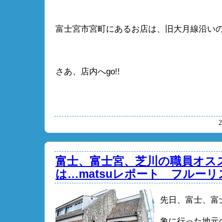
富士宮市宮町にあるお店は、旧大月線沿い
さあ、店内へgo!!
富士、富士宮、芝川の職員オススメ
は…matsuレポート フルーリ
先日、富士、富
象に行った地元