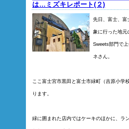
は…ミズキレポート(２)
先日、富士、富
象に行った地元
Sweets部門
ネさん。
ここ富士宮市黒田と富士市緑町（吉原小学
ります。
緑に囲まれた店内ではケーキのほかに、ラ