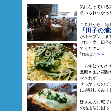
気になっている
食べられなかっ
１０月から、毎
「田子の浦
がオープンしま
ぜひ一度、田子
てください！
詳細は
こちら
しらす祭でいた
旦那さまと福助
べきれず・・・
せっかくなので
に挑戦してみま
皆さんのお宅で
の活用法に困っ