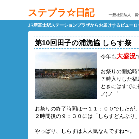
ステプラ☆日記
一般社団法人 富
JR新富士駅ステーションプラザからお届けするビューロ
第10回田子の浦漁協 しらす祭
大盛況
今年も
お祭りの開始時
７時入りした福
ときにはすでに長
ノ)ノ゛
お祭りの終了時間は〜１１：００でしたが
２時間後の９：３０には「しらすどんぶり
やっぱり、しらすは大人気なんですね〜。