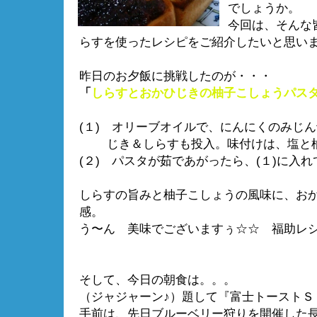
でしょうか。
今回は、そんな
らすを使ったレシピをご紹介したいと思い
昨日のお夕飯に挑戦したのが・・・
「
しらすとおかひじきの柚子こしょうパス
(１) オリーブオイルで、にんにくのみじ
じき＆しらすも投入。味付けは、塩と柚
(２) パスタが茹であがったら、(１)に入
しらすの旨みと柚子こしょうの風味に、お
感。
う〜ん 美味でございますぅ☆☆ 福助レ
そして、今日の朝食は。。。
（ジャジャーン♪）題して『富士トーストＳ
手前は、先日ブルーベリー狩りを開催した