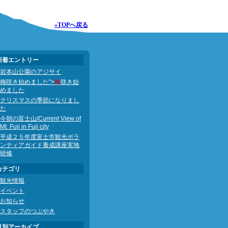
«TOPへ戻る
新着エントリー
岩本山公園のアジサイ
梅咲き始めました">
梅
咲き始
めました
クリスマスの季節になりまし
た
今朝の富士山/Current View of
Mt. Fuji in Fuji city
平成２５年度富士市観光ボラ
ンティアガイド養成講座実地
研修
カテゴリ
観光情報
イベント
お知らせ
スタッフのつぶやき
月別アーカイブ