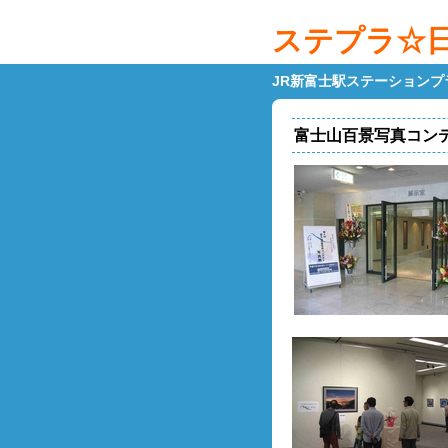
ステプラ☆
JR新富士駅ステーション
富士山百景写真コンテ