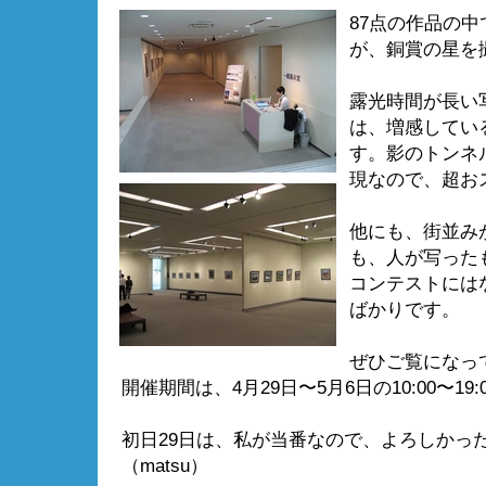
87点の作品の
が、銅賞の星を
露光時間が長い
は、増感してい
す。影のトンネ
現なので、超お
他にも、街並み
も、人が写った
コンテストには
ばかりです。
ぜひご覧になっ
開催期間は、4月29日〜5月6日の10:00〜19:
初日29日は、私が当番なので、よろしかっ
（matsu）