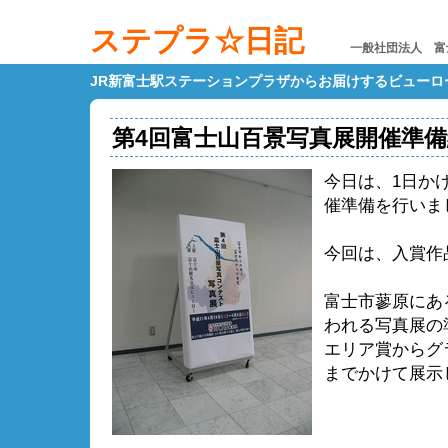
ステプラ☆日記
一般社団法人 富
JR新富士駅ステーションプラザからお届けするビューロ
第4回富士山百景写真展開催準
今日は、1日か
催準備を行いま
今回は、入賞作
富士市蓼原にあ
われる写真展の
エリア賞からグ
までかけて展示