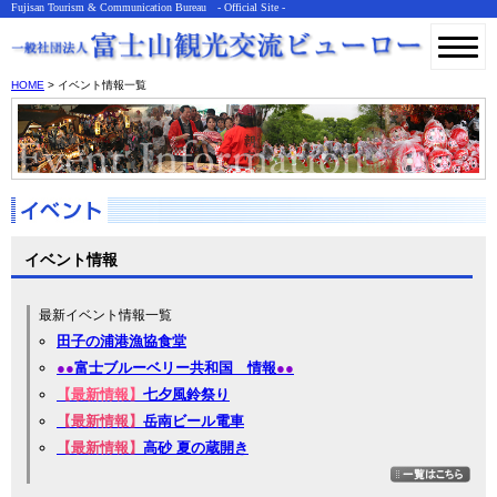
Fujisan Tourism & Communication Bureau - Official Site -
HOME
> イベント情報一覧
イベント情報
最新イベント情報一覧
田子の浦港漁協食堂
●●
富士ブルーベリー共和国 情報
●●
【最新情報】
七夕風鈴祭り
【最新情報】
岳南ビール電車
【最新情報】
高砂 夏の蔵開き