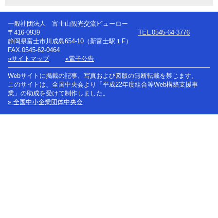
一般社団法人 富士山観光交流ビューロー
〒416-0939
TEL.0545-64-3776
静岡県富士市川成島654-10（新富士駅１F）
FAX.0545-62-0464
»サイトマップ
»電子公告
Webサイトに掲載の記事、写真および図版の無断転載を禁じます。
このサイトは、全国中央会より「平成22年度組合等Web構築支援事
業」の助成を受けて制作しました。
» 全国中小企業団体中央会