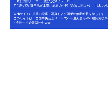
一般社団法人 富士山観光交流ビューロー
〒416-0939
静岡県富士市川成島654-10（新富士駅１F）
TEL.0545
Webサイトに掲載の記事、写真および図版の無断転載を禁じます。
このサイトは、全国中央会より「平成22年度組合等Web構築支援
» 全国中小企業団体中央会