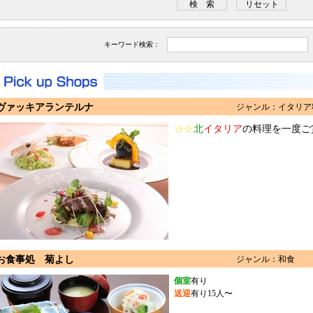
キーワード検索：
ヴァッキアランテルナ
ジャンル：イタリア
☆☆
北
イタリア
の料理を一度ご
お食事処 菊よし
ジャンル：和食
個室
有り
送迎
有り15人〜