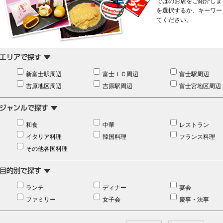
ではのお店をご紹介しま
を選択するか、キーワー
てください。
新富士駅周辺
富士ＩＣ周辺
富士駅周辺
吉原地区周辺
吉原駅周辺
富士宮地区周辺
和食
中華
レストラン
イタリア料理
韓国料理
フランス料理
その他各国料理
ランチ
ディナー
宴会
ファミリー
女子会
慶事・法事