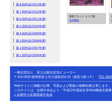
第８回作品(2013年度)
第７回作品(2012年度)
西部ブロック エリア賞
第６回作品(2011年度)
五月晴れ
第５回作品(2010年度)
第４回作品(2009年度)
第３回作品(2008年度)
第２回作品(2007年度)
第１回作品(2006年度)
一般社団法人 富士山観光交流ビューロー
〒416-0939
静岡県富士市川成島654-10（新富士駅１F）
TEL.0545
Webサイトに掲載の記事、写真および図版の無断転載を禁じます。
このサイトは、全国中央会より「平成22年度組合等Web構築支援
» 全国中小企業団体中央会