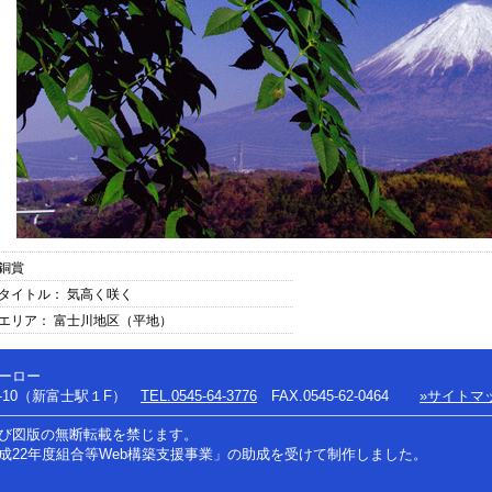
銅賞
タイトル： 気高く咲く
エリア： 富士川地区（平地）
ーロー
-10（新富士駅１F）
TEL.0545-64-3776
FAX.0545-62-0464
»サイトマ
よび図版の無断転載を禁じます。
成22年度組合等Web構築支援事業」の助成を受けて制作しました。