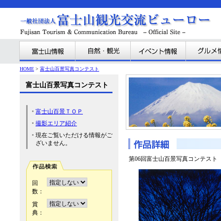
HOME
>
富士山百景写真コンテスト
富士山百景写真コンテスト
富士山百景ＴＯＰ
撮影エリア紹介
現在ご覧いただける情報がご
ざいません。
第06回富士山百景写真コンテスト
回
数：
賞
典：