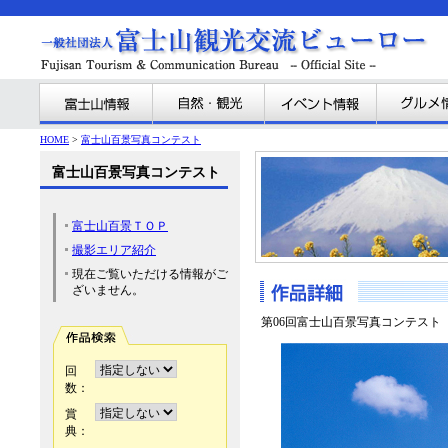
HOME
>
富士山百景写真コンテスト
富士山百景写真コンテスト
富士山百景ＴＯＰ
撮影エリア紹介
現在ご覧いただける情報がご
ざいません。
第06回富士山百景写真コンテスト
回
数：
賞
典：