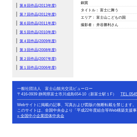
銅賞
第８回作品(2013年度)
タイトル： 富士に舞う
第７回作品(2012年度)
エリア： 富士山こどもの国
第６回作品(2011年度)
撮影者： 井谷勝利さん
第５回作品(2010年度)
第４回作品(2009年度)
第３回作品(2008年度)
第２回作品(2007年度)
第１回作品(2006年度)
一般社団法人 富士山観光交流ビューロー
〒416-0939
静岡県富士市川成島654-10（新富士駅１F）
TEL.0545
Webサイトに掲載の記事、写真および図版の無断転載を禁じます。
このサイトは、全国中央会より「平成22年度組合等Web構築支援
» 全国中小企業団体中央会