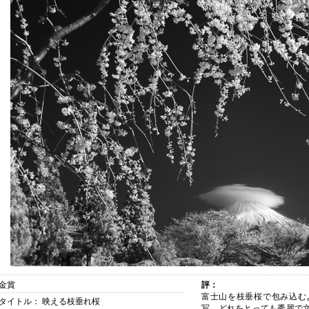
金賞
評：
富士山を枝垂桜で包み込む
タイトル： 映える枝垂れ桜
写。どれをとっても秀麗で