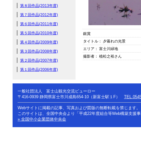
第８回作品(2013年度)
第７回作品(2012年度)
第６回作品(2011年度)
第５回作品(2010年度)
銀賞
タイトル： 夕暮れの光景
第４回作品(2009年度)
エリア： 富士川緑地
第３回作品(2008年度)
撮影者： 植松之裕さん
第２回作品(2007年度)
第１回作品(2006年度)
一般社団法人 富士山観光交流ビューロー
〒416-0939
静岡県富士市川成島654-10（新富士駅１F）
TEL.0545
Webサイトに掲載の記事、写真および図版の無断転載を禁じます。
このサイトは、全国中央会より「平成22年度組合等Web構築支援
» 全国中小企業団体中央会