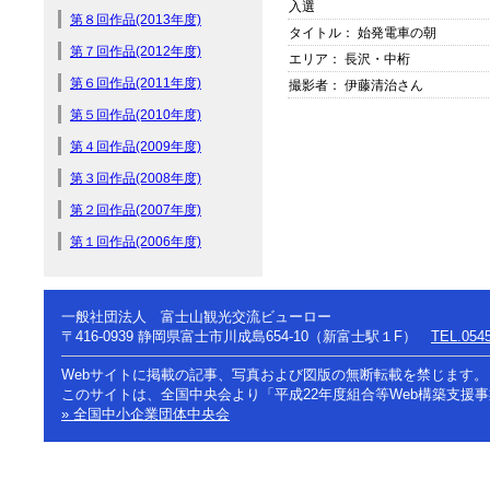
入選
第８回作品(2013年度)
タイトル： 始発電車の朝
第７回作品(2012年度)
エリア： 長沢・中桁
第６回作品(2011年度)
撮影者： 伊藤清治さん
第５回作品(2010年度)
第４回作品(2009年度)
第３回作品(2008年度)
第２回作品(2007年度)
第１回作品(2006年度)
一般社団法人 富士山観光交流ビューロー
〒416-0939
静岡県富士市川成島654-10（新富士駅１F）
TEL.0545
Webサイトに掲載の記事、写真および図版の無断転載を禁じます。
このサイトは、全国中央会より「平成22年度組合等Web構築支援
» 全国中小企業団体中央会