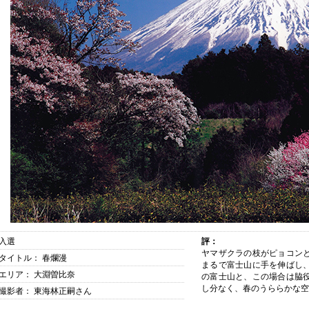
入選
評：
ヤマザクラの枝がピョコン
タイトル： 春爛漫
まるで富士山に手を伸ばし
エリア： 大淵曽比奈
の富士山と、この場合は脇
し分なく、春のうららかな空
撮影者： 東海林正嗣さん