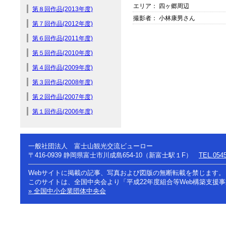
エリア： 四ヶ郷周辺
第８回作品(2013年度)
撮影者： 小林康男さん
第７回作品(2012年度)
第６回作品(2011年度)
第５回作品(2010年度)
第４回作品(2009年度)
第３回作品(2008年度)
第２回作品(2007年度)
第１回作品(2006年度)
一般社団法人 富士山観光交流ビューロー
〒416-0939
静岡県富士市川成島654-10（新富士駅１F）
TEL.0545
Webサイトに掲載の記事、写真および図版の無断転載を禁じます。
このサイトは、全国中央会より「平成22年度組合等Web構築支援
» 全国中小企業団体中央会