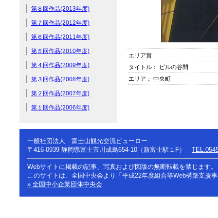
第８回作品(2013年度)
第７回作品(2012年度)
第６回作品(2011年度)
第５回作品(2010年度)
エリア賞
第４回作品(2009年度)
タイトル： ビルの谷間
エリア： 中央町
第３回作品(2008年度)
第２回作品(2007年度)
第１回作品(2006年度)
一般社団法人 富士山観光交流ビューロー
〒416-0939
静岡県富士市川成島654-10（新富士駅１F）
TEL.0545
Webサイトに掲載の記事、写真および図版の無断転載を禁じます。
このサイトは、全国中央会より「平成22年度組合等Web構築支援
» 全国中小企業団体中央会