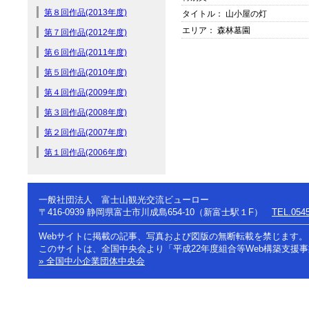
第８回作品(2013年度)
タイトル： 山小屋の灯
エリア： 森林墓園
第７回作品(2012年度)
第６回作品(2011年度)
第５回作品(2010年度)
第４回作品(2009年度)
第３回作品(2008年度)
第２回作品(2007年度)
第１回作品(2006年度)
一般社団法人 富士山観光交流ビューロー
〒416-0939
静岡県富士市川成島654-10（新富士駅１F）
TEL.0545
Webサイトに掲載の記事、写真および図版の無断転載を禁じます。
このサイトは、全国中央会より「平成22年度組合等Web構築支援
» 全国中小企業団体中央会