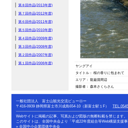
第８回作品(2013年度)
第７回作品(2012年度)
第６回作品(2011年度)
第５回作品(2010年度)
第４回作品(2009年度)
第３回作品(2008年度)
第２回作品(2007年度)
第１回作品(2006年度)
ヤングアイ
タイトル： 桜の香りに包まれて
エリア： 龍巌淵周辺
撮影者： 森本さくらさん
一般社団法人 富士山観光交流ビューロー
〒416-0939
静岡県富士市川成島654-10（新富士駅１F）
TEL.0545
Webサイトに掲載の記事、写真および図版の無断転載を禁じます。
このサイトは、全国中央会より「平成22年度組合等Web構築支援
» 全国中小企業団体中央会