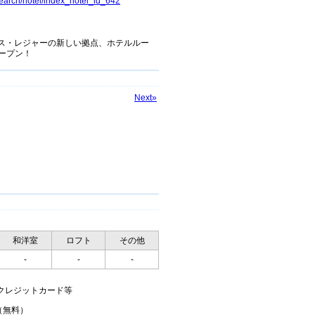
/search/hotel/index_hotel_id_642
ス・レジャーの新しい拠点、ホテルルー
オープン！
Next»
和洋室
ロフト
その他
-
-
-
クレジットカード等
（無料）