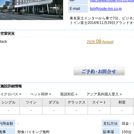
HP
http://www.route-inn.co.jp
E-mail
fuji@route-inn.co.jp
東名富士インターから車で7分。ビジネ
トイン富士2016年11月29日グランド
空室状況
08
Back
2026
August
施設詳細情報
マイクロバス
×
ペット同伴
×
英語対応
○
アジア系外国人受入
○
シングル
ツイン
ダブル
デラックス
スイート
和室
-
-
-
-
-
-
利用金額
-
支払方法
現金・
食事
朝食バイキング無料
駐車場
150台