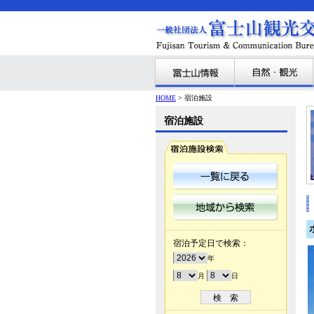
HOME
> 宿泊施設
宿泊施設
宿泊予定日で検索：
年
月
日