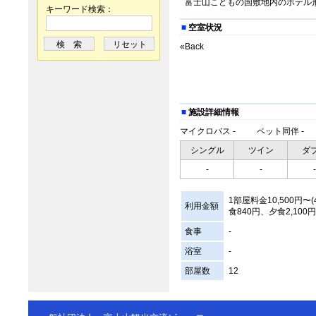
富士山こどもの国敷地内のホテル
キーワード検索：
■
空室状況
«Back
■
施設詳細情報
マイクロバス
-
ペット同伴
-
シングル
ツイン
ダ
-
-
-
1部屋料金10,500円〜
利用金額
食840円、夕食2,10
食事
-
浴室
-
部屋数
12