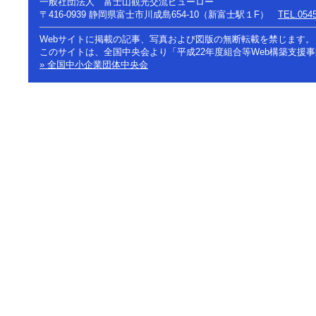
一般社団法人 富士山観光交流ビューロー
〒416-0939
静岡県富士市川成島654-10（新富士駅１F）
TEL.0545
Webサイトに掲載の記事、写真および図版の無断転載を禁じます。
このサイトは、全国中央会より「平成22年度組合等Web構築支援
» 全国中小企業団体中央会