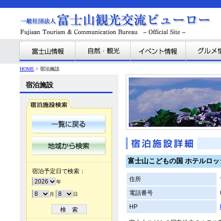
HOME
> 宿泊施設
宿泊施設
富士山こどもの国 ホテルロッ
宿泊予定日で検索：
住所
年
電話番号
月
日
HP