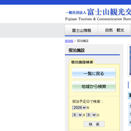
HOME
> 宿泊施設
宿泊施設
宿泊予定日で検索：
年
月
日