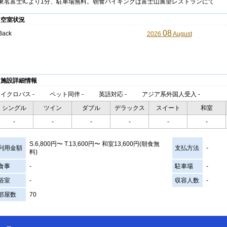
東名富士ICより1分、駐車場無料。朝食バイキングは富士山展望レストランにて
空室状況
08
Back
2026
August
施設詳細情報
マイクロバス
-
ペット同伴
-
英語対応
-
アジア系外国人受入
-
シングル
ツイン
ダブル
デラックス
スイート
和室
-
-
-
-
-
-
S.6,800円〜 T.13,600円〜 和室13,600円(朝食無
利用金額
支払方法
-
料)
食事
-
駐車場
-
浴室
-
収容人数
-
部屋数
70