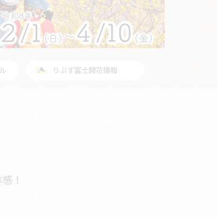
ネル
りぷす富士開花情報
体感！